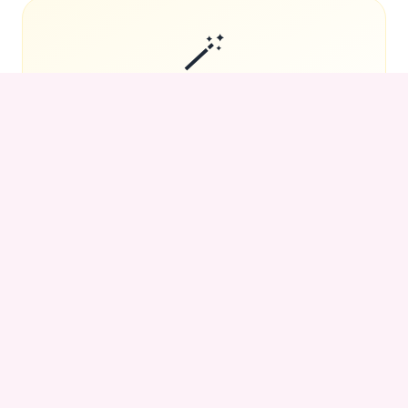
🪄
AI 破冰代筆與情聖診療
不知如何開場？情聖 AI 幕後為您分析對方興趣與對話
截圖，一鍵生成百發百中的幽默開場白與代筆潤稿。
📸
全功能暢聊與高清相簿
全域開放自由交流。瀏覽全站優質會員的高清私密生
活畫廊，看清每一個心動瞬間，攀談熱情不斷線。